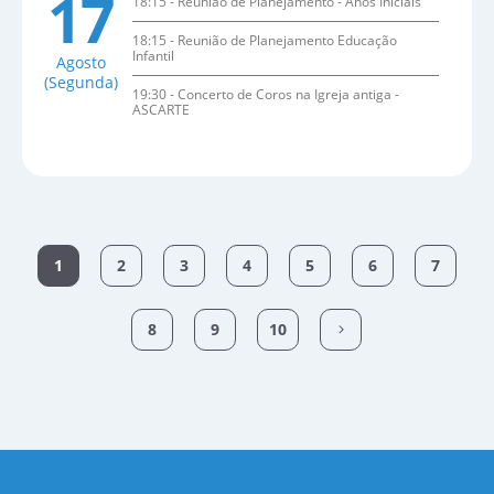
17
18:15 - Reunião de Planejamento - Anos Iniciais
18:15 - Reunião de Planejamento Educação
Infantil
Agosto
(Segunda)
19:30 - Concerto de Coros na Igreja antiga -
ASCARTE
1
2
3
4
5
6
7
Próxima Página
8
9
10