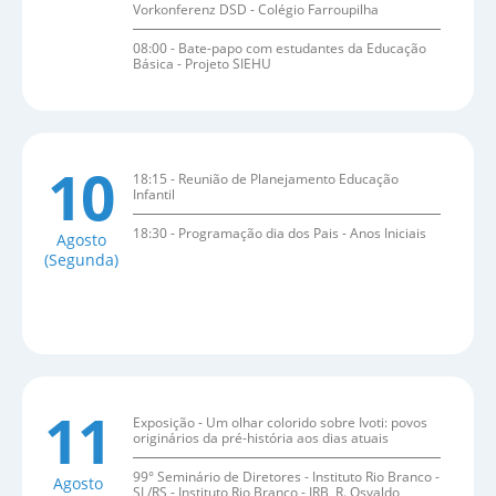
Vorkonferenz DSD - Colégio Farroupilha
08:00 - Bate-papo com estudantes da Educação
Básica - Projeto SIEHU
10
18:15 - Reunião de Planejamento Educação
Infantil
18:30 - Programação dia dos Pais - Anos Iniciais
Agosto
(Segunda)
11
Exposição - Um olhar colorido sobre Ivoti: povos
originários da pré-história aos dias atuais
99° Seminário de Diretores - Instituto Rio Branco -
Agosto
SL/RS - Instituto Rio Branco - IRB, R. Osvaldo