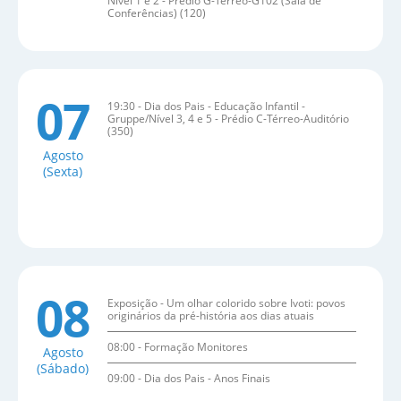
Nível 1 e 2 - Prédio G-Térreo-G102 (Sala de
Conferências) (120)
07
19:30 - Dia dos Pais - Educação Infantil -
Gruppe/Nível 3, 4 e 5 - Prédio C-Térreo-Auditório
(350)
Agosto
(Sexta)
08
Exposição - Um olhar colorido sobre Ivoti: povos
originários da pré-história aos dias atuais
08:00 - Formação Monitores
Agosto
(Sábado)
09:00 - Dia dos Pais - Anos Finais