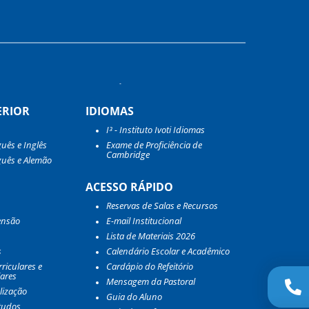
ERIOR
IDIOMAS
I³ - Instituto Ivoti Idiomas
guês e Inglês
Exame de Proficiência de
Cambridge
guês e Alemão
ACESSO RÁPIDO
Reservas de Salas e Recursos
ensão
E-mail Institucional
Lista de Materiais 2026
s
Calendário Escolar e Acadêmico
riculares e
Cardápio do Refeitório
lares
Mensagem da Pastoral
lização
Guia do Aluno
tudos