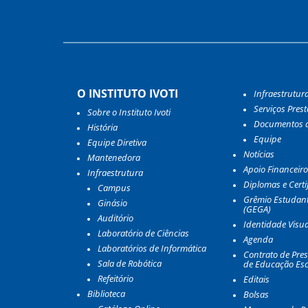
O INSTITUTO IVOTI
Infraestrutur
Serviços Pres
Sobre o Instituto Ivoti
Documentos d
História
Equipe
Equipe Diretiva
Notícias
Mantenedora
Apoio Financeiro
Infraestrutura
Diplomas e Certi
Campus
Grêmio Estudant
Ginásio
(GEGA)
Auditório
Identidade Visua
Laboratório de Ciências
Agenda
Laboratórios de Informática
Contrato de Pres
Sala de Robótica
de Educação Esc
Refeitório
Editais
Biblioteca
Bolsas