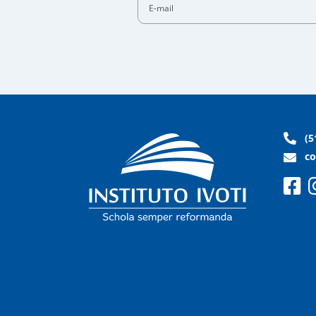
(5
co