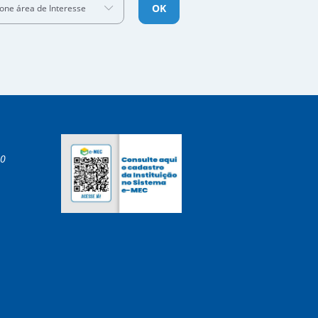
OK
ione área de Interesse
00