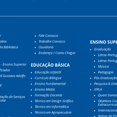
a
Fale Conosco
tados
Trabalhe Conosco
ENSINO SUP
a Biblioteca
Ouvidoria
Graduação
Endereço / Como Chegar
Letras Portu
Letras Portu
 - Ensino Superior
EDUCAÇÃO BÁSICA
Música
ficados
Educação Infantil
Pedagogia
il Gustavo Adolfo
Currículo Bilíngue
Pós-Graduação
Ensino Fundamental
Pesquisa & Ext
l
Ensino Médio
IFPLA
Formação Docente
Quem Somo
tação de Serviços
olar
Técnico em Design Gráfico
Objetivos Cur
Extracurricu
Técnico em Informática
Internaciona
Técnico em Agropecuária
Bolsas de Es