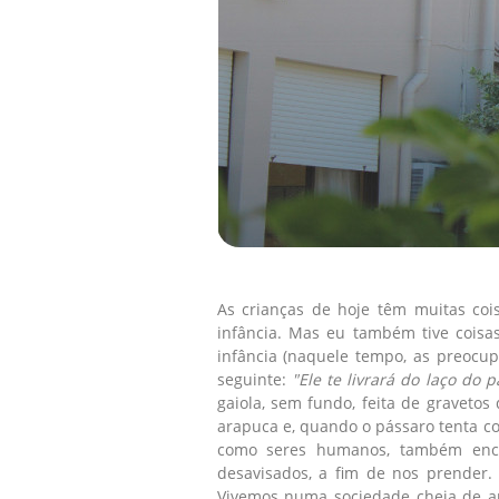
As crianças de hoje têm muitas co
infância. Mas eu também tive cois
infância (naquele tempo, as preocup
seguinte:
"Ele te livrará do laço do 
gaiola, sem fundo, feita de graveto
arapuca e, quando o pássaro tenta com
como seres humanos, também enco
desavisados, a fim de nos prender.
Vivemos numa sociedade cheia de arm