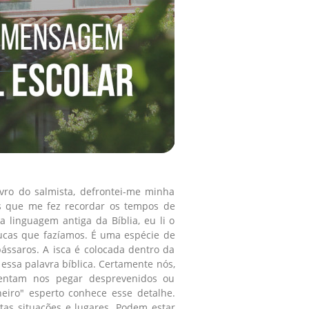
ro do salmista, defrontei-me minha
s que me fez recordar os tempos de
 linguagem antiga da Bíblia, eu li o
pucas que fazíamos. É uma espécie de
ássaros. A isca é colocada dentro da
 essa palavra bíblica. Certamente nós,
entam nos pegar desprevenidos ou
eiro" esperto conhece esse detalhe.
tas situações e lugares. Podem estar