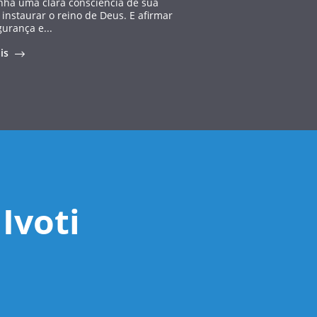
inha uma clara consciência de sua
 instaurar o reino de Deus. E afirmar
urança e...
ais
Ivoti