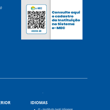
00
ERIOR
IDIOMAS
I³ - Instituto Ivoti Idiomas