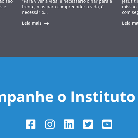
ão são
"Para viver a vida, é necessário olhar para a
Jesus t
s e
frente, mas para compreender a vida, é
missão:
necessário...
com seg
Leia mais
Leia m
panhe o Instituto 