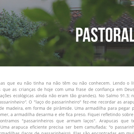
isas que eu não tinha na não têm ou não conhecem. Lendo o liv
as que as crianças de hoje com uma frase de confiança em Deu
ações ecológicas ainda não eram tão grandes). No Salmo 91.3; na
passarinheiro"
. O "laço do passarinheiro" fez-me recordar as ara
s de madeira, em forma de pirâmide. Uma armadilha para pegar p
er, a armadilha desarma e ele fica preso. Fiquei refletindo sobre
ntramos "passarinheiros que armam laços". Arapucas que t
 Uma arapuca eficiente precisa ser bem camuflada; "o passarinh
adilhas (laços de passarinheiro). Elas são encontradas em mui