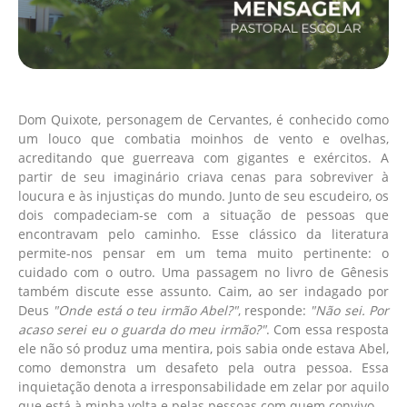
Dom Quixote, personagem de Cervantes, é conhecido como
um louco que combatia moinhos de vento e ovelhas,
acreditando que guerreava com gigantes e exércitos. A
partir de seu imaginário criava cenas para sobreviver à
loucura e às injustiças do mundo. Junto de seu escudeiro, os
dois compadeciam-se com a situação de pessoas que
encontravam pelo caminho. Esse clássico da literatura
permite-nos pensar em um tema muito pertinente: o
cuidado com o outro. Uma passagem no livro de Gênesis
também discute esse assunto. Caim, ao ser indagado por
Deus
"Onde está o teu irmão Abel?"
, responde:
"Não sei. Por
acaso serei eu o guarda do meu irmão?"
. Com essa resposta
ele não só produz uma mentira, pois sabia onde estava Abel,
como demonstra um desafeto pela outra pessoa. Essa
inquietação denota a irresponsabilidade em zelar por aquilo
que está à minha volta e pelas pessoas com quem convivo.