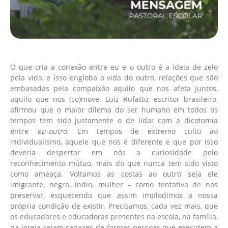
O que cria a conexão entre eu e o outro é a ideia de zelo
pela vida, e isso engloba a vida do outro, relações que são
embasadas pela compaixão aquilo que nos afeta juntos,
aquilo que nos (co)move. Luiz Rufatto, escritor brasileiro,
afirmou que o maior dilema do ser humano em todos os
tempos tem sido justamente o de lidar com a dicotomia
entre
eu-outro
. Em tempos de extremo culto ao
individualismo, aquele que nos é diferente e que por isso
deveria despertar em nós a curiosidade pelo
reconhecimento mútuo, mais do que nunca tem sido visto
como ameaça. Voltamos as costas ao outro seja ele
imigrante, negro, índio, mulher – como tentativa de nos
preservar, esquecendo que assim implodimos a nossa
própria condição de existir. Precisamos, cada vez mais, que
os educadores e educadoras presentes na escola, na família,
na igreja sejam capazes de formar pessoas que executem a