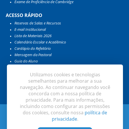
Exame de Proficiência de Cambridge
ACESSO RÁPIDO
Reservas de Salas e Recursos
E-mail Institucional
Lista de Materiais 2026
Calendário Escolar e Acadêmico
Cardápio do Refeitório
Mensagem da Pastoral
Guia do Aluno
Guia do Professor e Colaborador
Catálogo da Biblioteca
Utilizamos cookies e tecnologias
Meu EduConnect
semelhantes para melhorar a sua
Encontro com as Profissões
navegação. Ao continuar navegando você
concorda com a nossa política de
privacidade. Para mais informações,
incluindo como configurar as permissões
Instituto de Educação Ivoti. Todos os direitos reservados
dos cookies, consulte nossa
política de
privacidade
.
Desenvolvido por: