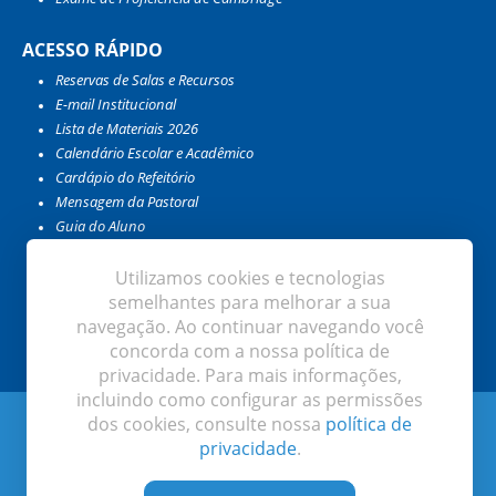
ACESSO RÁPIDO
Reservas de Salas e Recursos
E-mail Institucional
Lista de Materiais 2026
Calendário Escolar e Acadêmico
Cardápio do Refeitório
Mensagem da Pastoral
Guia do Aluno
Guia do Professor e Colaborador
Catálogo da Biblioteca
Utilizamos cookies e tecnologias
Meu EduConnect
semelhantes para melhorar a sua
Encontro com as Profissões
navegação. Ao continuar navegando você
concorda com a nossa política de
privacidade. Para mais informações,
incluindo como configurar as permissões
Instituto de Educação Ivoti. Todos os direitos reservados
dos cookies, consulte nossa
política de
privacidade
.
Desenvolvido por: