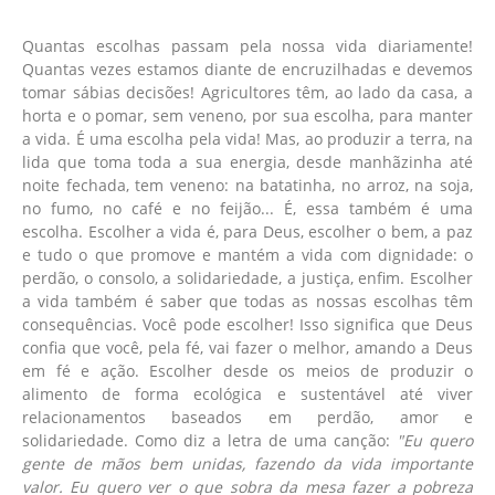
Quantas escolhas passam pela nossa vida diariamente!
Quantas vezes estamos diante de encruzilhadas e devemos
tomar sábias decisões! Agricultores têm, ao lado da casa, a
horta e o pomar, sem veneno, por sua escolha, para manter
a vida. É uma escolha pela vida! Mas, ao produzir a terra, na
lida que toma toda a sua energia, desde manhãzinha até
noite fechada, tem veneno: na batatinha, no arroz, na soja,
no fumo, no café e no feijão... É, essa também é uma
escolha. Escolher a vida é, para Deus, escolher o bem, a paz
e tudo o que promove e mantém a vida com dignidade: o
perdão, o consolo, a solidariedade, a justiça, enfim. Escolher
a vida também é saber que todas as nossas escolhas têm
consequências. Você pode escolher! Isso significa que Deus
confia que você, pela fé, vai fazer o melhor, amando a Deus
em fé e ação. Escolher desde os meios de produzir o
alimento de forma ecológica e sustentável até viver
relacionamentos baseados em perdão, amor e
solidariedade. Como diz a letra de uma canção:
"Eu quero
gente de mãos bem unidas, fazendo da vida importante
valor. Eu quero ver o que sobra da mesa fazer a pobreza