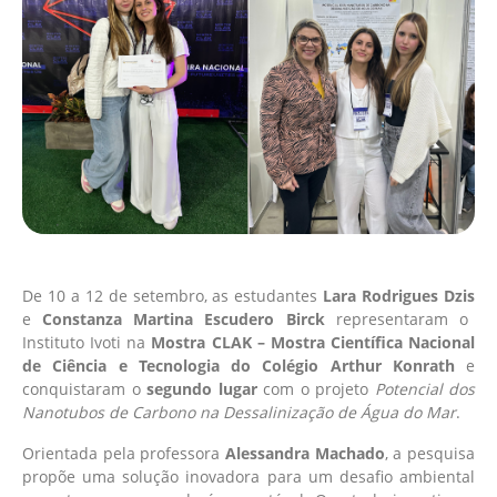
De 10 a 12 de setembro, as estudantes
Lara Rodrigues Dzis
e
Constanza Martina Escudero Birck
representaram o
Instituto Ivoti na
Mostra CLAK – Mostra Científica Nacional
de Ciência e Tecnologia do Colégio Arthur Konrath
e
conquistaram o
segundo lugar
com o projeto
Potencial dos
Nanotubos de Carbono na Dessalinização de Água do Mar
.
Orientada pela professora
Alessandra Machado
, a pesquisa
propõe uma solução inovadora para um desafio ambiental