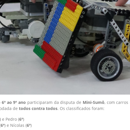
o
6º ao 9º ano
participaram da disputa de
Mini-Sumô
, com carros
rodada de
todos contra todos
. Os classificados foram:
) e Pedro (
6º
)
(
6º
) e Nícolas (
6º
)