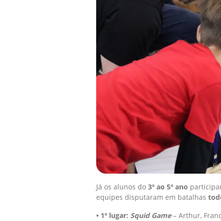
Já os alunos do
3º ao 5º ano
particip
equipes disputaram em batalhas
tod
• 1º lugar:
Squid Game
– Arthur, Franc