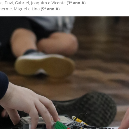
, Davi, Gabriel, Joaquim e Vicente (
3º ano A
)
herme, Miguel e Lina (
5º ano A
)