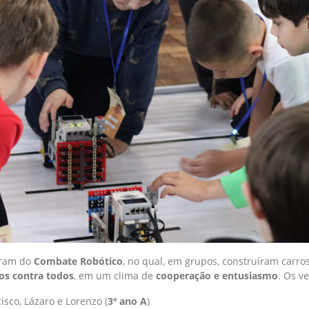
aram do
Combate Robótico
, no qual, em grupos, construíram carr
os contra todos
, em um clima de
cooperação e entusiasmo
. Os v
isco, Lázaro e Lorenzo (
3º ano A
)