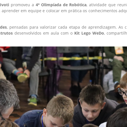
Ivoti
promoveu a
4ª Olimpíada de Robótica
, atividade que reu
, aprender em equipe e colocar em prática os conhecimentos adqu
ades
, pensadas para valorizar cada etapa de aprendizagem. As 
strutos
desenvolvidos em aula com o
Kit Lego WeDo
, compartil