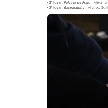
•
2º lugar:
Falcões de Fogo
– Alexandre
•
3º lugar:
Gasparzinho
– Afonso, Guil