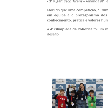
•
3º lugar:
Tech Titans
– Amanda (
8º
) 
Mais do que uma
competição
, a Ol
em equipe
e o
protagonismo dos
conhecimento, prática e valores hu
A
4ª Olimpíada de Robótica
foi um m
desafio.