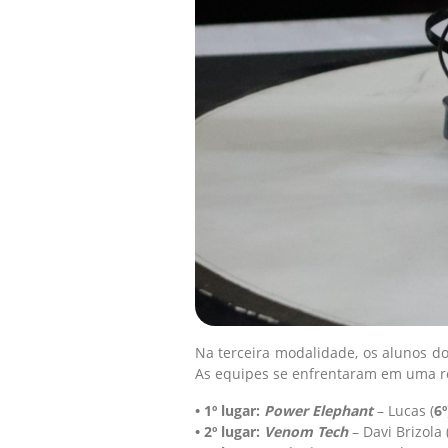
Na terceira modalidade, os alunos d
As equipes se enfrentaram em uma 
• 1º lugar:
Power Elephant
– Lucas (
6º
•
2º lugar:
Venom Tech
– Davi Brizola 