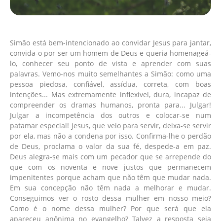
Simão está bem-intencionado ao convidar Jesus para jantar,
convida-o por ser um homem de Deus e queria homenageá-
lo, conhecer seu ponto de vista e aprender com suas
palavras. Vemo-nos muito semelhantes a Simão: como uma
pessoa piedosa, confiável, assídua, correta, com boas
intenções... Mas extremamente inflexível, dura, incapaz de
compreender os dramas humanos, pronta para... Julgar!
Julgar a incompetência dos outros e colocar-se num
patamar especial! Jesus, que veio para servir, deixa-se servir
por ela, mas não a condena por isso. Confirma-lhe o perdão
de Deus, proclama o valor da sua fé, despede-a em paz.
Deus alegra-se mais com um pecador que se arrepende do
que com os noventa e nove justos que permanecem
impenitentes porque acham que não têm que mudar nada.
Em sua concepção não têm nada a melhorar e mudar.
Conseguimos ver o rosto dessa mulher em nosso meio?
Como é o nome dessa mulher? Por que será que ela
apareceu anônima no evangelho? Talvez a resposta seja