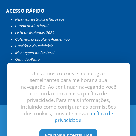
ACESSO RÁPIDO
Reservas de Salas e Recursos
E-mail Institucional
Lista de Materiais 2026
Calendário Escolar e Acadêmico
Cardápio do Refeitório
Mensagem da Pastoral
Guia do Aluno
Guia do Professor e Colaborador
Catálogo da Biblioteca
Utilizamos cookies e tecnologias
Meu EduConnect
semelhantes para melhorar a sua
Encontro com as Profissões
navegação. Ao continuar navegando você
concorda com a nossa política de
privacidade. Para mais informações,
incluindo como configurar as permissões
Instituto de Educação Ivoti. Todos os direitos reservados
dos cookies, consulte nossa
política de
privacidade
.
Desenvolvido por:
ACEITAR E CONTINUAR