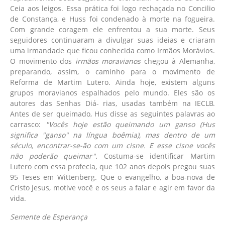
Ceia aos leigos. Essa prática foi logo rechaçada no Concilio
de Constança, e Huss foi condenado à morte na fogueira.
Com grande coragem ele enfrentou a sua morte. Seus
seguidores continuaram a divulgar suas ideias e criaram
uma irmandade que ficou conhecida como Irmãos Morávios.
O movimento dos
irmãos moravianos
chegou à Alemanha,
preparando, assim, o caminho para o movimento de
Reforma de Martim Lutero. Ainda hoje, existem alguns
grupos moravianos espalhados pelo mundo. Eles são os
autores das Senhas Diá- rias, usadas também na IECLB.
Antes de ser queimado, Hus disse as seguintes palavras ao
carrasco:
"Vocês hoje estão queimando um ganso (Hus
significa "ganso" na língua boêmia), mas dentro de um
século, encontrar-se-ão com um cisne. E esse cisne vocês
não poderão queimar".
Costuma-se identificar Martim
Lutero com essa profecia, que 102 anos depois pregou suas
95 Teses em Wittenberg. Que o evangelho, a boa-nova de
Cristo Jesus, motive você e os seus a falar e agir em favor da
vida.
Semente de Esperança