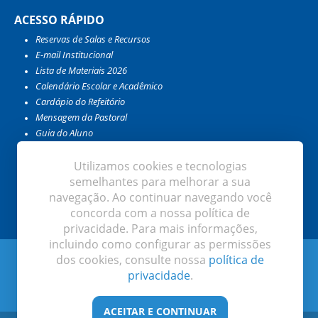
ACESSO RÁPIDO
Reservas de Salas e Recursos
E-mail Institucional
Lista de Materiais 2026
Calendário Escolar e Acadêmico
Cardápio do Refeitório
Mensagem da Pastoral
Guia do Aluno
Guia do Professor e Colaborador
Catálogo da Biblioteca
Utilizamos cookies e tecnologias
Meu EduConnect
semelhantes para melhorar a sua
Encontro com as Profissões
navegação. Ao continuar navegando você
concorda com a nossa política de
privacidade. Para mais informações,
incluindo como configurar as permissões
Instituto de Educação Ivoti. Todos os direitos reservados
dos cookies, consulte nossa
política de
privacidade
.
Desenvolvido por:
ACEITAR E CONTINUAR