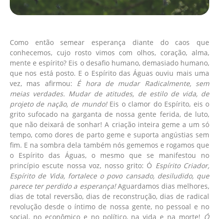
Como então semear esperança diante do caos que
conhecemos, cujo rosto vimos com olhos, coração, alma,
mente e espírito? Eis o desafio humano, demasiado humano,
que nos está posto. E o Espírito das Águas ouviu mais uma
vez, mas afirmou:
É hora de mudar Radicalmente, sem
meias verdades. Mudar de atitudes, de estilo de vida, de
projeto de nação, de mundo!
Eis o clamor do Espírito, eis o
grito sufocado na garganta de nossa gente ferida, de luto,
que não deixará de sonhar! A criação inteira geme a um só
tempo, como dores de parto geme e suporta angústias sem
fim. E na sombra dela também nós gememos e rogamos que
o Espírito das Águas, o mesmo que se manifestou no
princípio escute nossa voz, nosso grito: Ó
Espírito Criador,
Espírito de Vida, fortalece o povo cansado, desiludido, que
parece ter perdido a esperança!
Aguardamos dias melhores,
dias de total reversão, dias de reconstrução, dias de radical
revolução desde o íntimo de nossa gente, no pessoal e no
social, no econômico e no político, na vida e na morte!
Ó