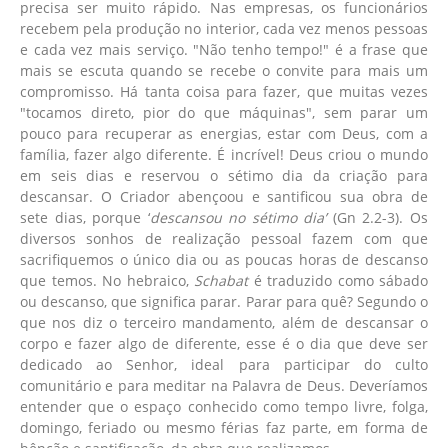
precisa ser muito rápido. Nas empresas, os funcionários
recebem pela produção no interior, cada vez menos pessoas
e cada vez mais serviço. "Não tenho tempo!" é a frase que
mais se escuta quando se recebe o convite para mais um
compromisso. Há tanta coisa para fazer, que muitas vezes
"tocamos direto, pior do que máquinas", sem parar um
pouco para recuperar as energias, estar com Deus, com a
família, fazer algo diferente. É incrível! Deus criou o mundo
em seis dias e reservou o sétimo dia da criação para
descansar. O Criador abençoou e santificou sua obra de
sete dias, porque ‘
descansou no sétimo dia’
(Gn 2.2-3). Os
diversos sonhos de realização pessoal fazem com que
sacrifiquemos o único dia ou as poucas horas de descanso
que temos. No hebraico,
Schabat
é traduzido como sábado
ou descanso, que significa parar. Parar para quê? Segundo o
que nos diz o terceiro mandamento, além de descansar o
corpo e fazer algo de diferente, esse é o dia que deve ser
dedicado ao Senhor, ideal para participar do culto
comunitário e para meditar na Palavra de Deus. Deveríamos
entender que o espaço conhecido como tempo livre, folga,
domingo, feriado ou mesmo férias faz parte, em forma de