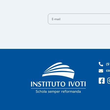
E-mail
(5
co