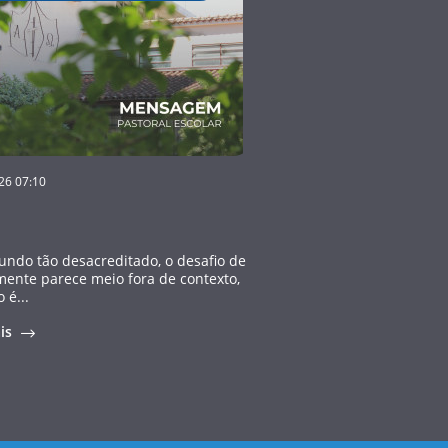
26 07:10
do tão desacreditado, o desafio de
mente parece meio fora de contexto,
 é...
ais