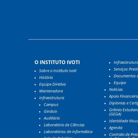
O INSTITUTO IVOTI
Infraestrutur
Serviços Pres
Sobre o Instituto Ivoti
Documentos d
História
Equipe
Equipe Diretiva
Notícias
Mantenedora
Apoio Financeiro
Infraestrutura
Diplomas e Certi
Campus
Grêmio Estudant
Ginásio
(GEGA)
Auditório
Identidade Visua
Laboratório de Ciências
Agenda
Laboratórios de Informática
Contrato de Pres