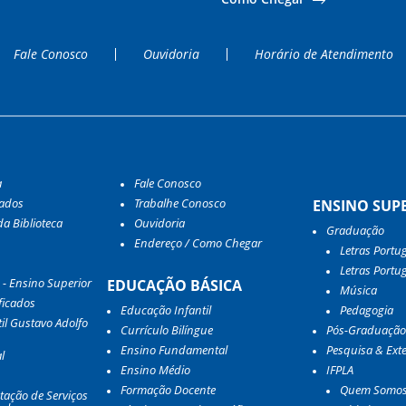
Fale Conosco
Ouvidoria
Horário de Atendimento
a
Fale Conosco
tados
Trabalhe Conosco
ENSINO SUP
a Biblioteca
Ouvidoria
Graduação
Endereço / Como Chegar
Letras Portu
Letras Portu
 - Ensino Superior
EDUCAÇÃO BÁSICA
Música
ficados
Educação Infantil
Pedagogia
il Gustavo Adolfo
Currículo Bilíngue
Pós-Graduação
Ensino Fundamental
Pesquisa & Ext
l
Ensino Médio
IFPLA
Formação Docente
Quem Somo
tação de Serviços