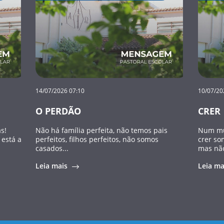
14/07/2026 07:10
10/07/20
O PERDÃO
CRER
s!
Não há família perfeita, não temos pais
Num mun
 está a
perfeitos, filhos perfeitos, não somos
crer so
casados...
mas não
Leia mais
Leia m