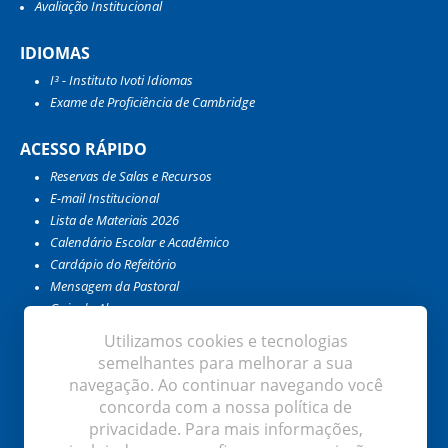
Avaliação Institucional
IDIOMAS
I³ - Instituto Ivoti Idiomas
Exame de Proficiência de Cambridge
ACESSO RÁPIDO
Reservas de Salas e Recursos
E-mail Institucional
Lista de Materiais 2026
Calendário Escolar e Acadêmico
Cardápio do Refeitório
Mensagem da Pastoral
Guia do Aluno
Guia do Professor e Colaborador
Utilizamos cookies e tecnologias
Catálogo da Biblioteca
semelhantes para melhorar a sua
Meu EduConnect
navegação. Ao continuar navegando você
Encontro com as Profissões
concorda com a nossa política de
privacidade. Para mais informações,