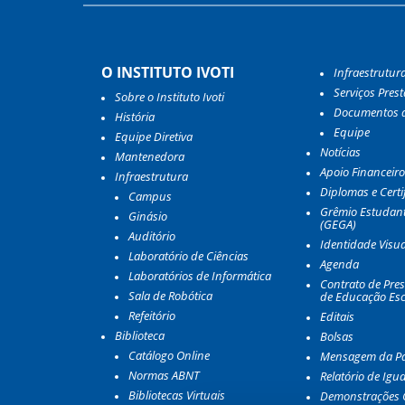
O INSTITUTO IVOTI
Infraestrutur
Serviços Pres
Sobre o Instituto Ivoti
Documentos d
História
Equipe
Equipe Diretiva
Notícias
Mantenedora
Apoio Financeiro
Infraestrutura
Diplomas e Certi
Campus
Grêmio Estudant
Ginásio
(GEGA)
Auditório
Identidade Visua
Laboratório de Ciências
Agenda
Laboratórios de Informática
Contrato de Pres
Sala de Robótica
de Educação Esc
Refeitório
Editais
Biblioteca
Bolsas
Catálogo Online
Mensagem da Pa
Normas ABNT
Relatório de Igu
Bibliotecas Virtuais
Demonstrações 