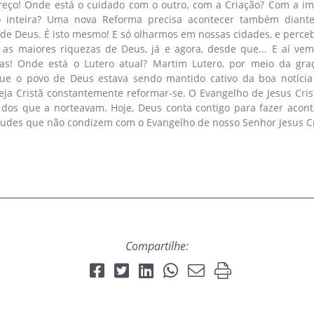
reço! Onde está o cuidado com o outro, com a Criação? Com a 
 inteira? Uma nova Reforma precisa acontecer também diante
 de Deus. É isto mesmo! E só olharmos em nossas cidades, e perce
as maiores riquezas de Deus, já e agora, desde que... E aí ve
rtas! Onde está o Lutero atual? Martim Lutero, por meio da gr
e o povo de Deus estava sendo mantido cativo da boa notícia d
ja Cristã constantemente reformar-se. O Evangelho de Jesus Crist
 dos que a norteavam. Hoje, Deus conta contigo para fazer acont
titudes que não condizem com o Evangelho de nosso Senhor Jesus Cr
Compartilhe: