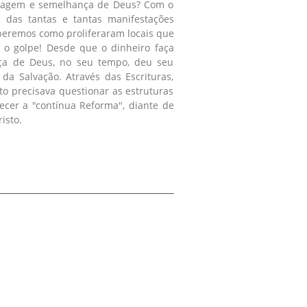
imagem e semelhança de Deus? Com o
 das tantas e tantas manifestações
beremos como proliferaram locais que
m o golpe! Desde que o dinheiro faça
aça de Deus, no seu tempo, deu seu
a Salvação. Através das Escrituras,
o precisava questionar as estruturas
ecer a "contínua Reforma", diante de
isto.