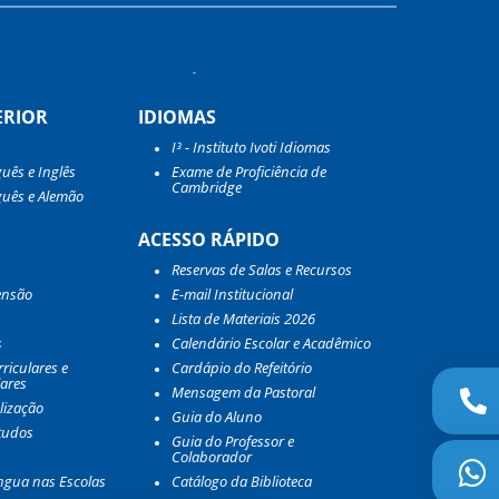
ERIOR
IDIOMAS
I³ - Instituto Ivoti Idiomas
guês e Inglês
Exame de Proficiência de
Cambridge
guês e Alemão
ACESSO RÁPIDO
Reservas de Salas e Recursos
ensão
E-mail Institucional
Lista de Materiais 2026
s
Calendário Escolar e Acadêmico
riculares e
Cardápio do Refeitório
lares
Mensagem da Pastoral
lização
Guia do Aluno
tudos
Guia do Professor e
Colaborador
ngua nas Escolas
Catálogo da Biblioteca