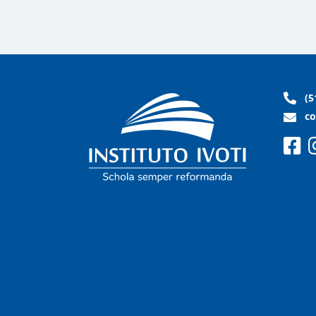
(5
co