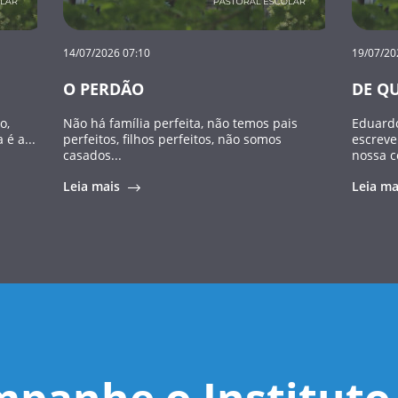
14/07/2026 07:10
19/07/20
O PERDÃO
DE Q
o,
Não há família perfeita, não temos pais
Eduardo
é a...
perfeitos, filhos perfeitos, não somos
escreve
casados...
nossa c
Leia mais
Leia m
panhe o Instituto 