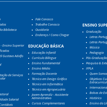
a
Fale Conosco
tados
Trabalhe Conosco
ENSINO SUP
a Biblioteca
Ouvidoria
Graduação
Endereço / Como Chegar
Letras Portu
Letras Portu
 - Ensino Superior
EDUCAÇÃO BÁSICA
Música
ficados
Educação Infantil
Pedagogia
il Gustavo Adolfo
Currículo Bilíngue
Pós-Graduação
Ensino Fundamental
Pesquisa & Ext
l
Ensino Médio
IFPLA
Formação Docente
Quem Somo
tação de Serviços
olar
Técnico em Design Gráfico
Objetivos Cur
Extracurricu
Técnico em Informática
Internaciona
Técnico em Agropecuária
Bolsas de Es
storal
Jovem Aprendiz - Assistente
Administrativo
Histórico
aldade Salarial
Cursos Complementares
Ensino da Lí
Contábeis