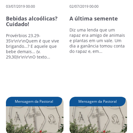
03/07/2019 00:00
02/07/2019 00:00
Bebidas alcoólicas?
A última semente
Cuidado!
Diz uma lenda que um
rapaz era amigo de animais
Provérbios 23.29-
e plantas em um vale. Um
35\r\n\r\nQuem é que vive
dia a ganância tomou conta
brigando...? E aquele que
do rapaz e, em...
bebe demais... (v.
29,30)\r\n\r\nO texto...
Leia mais
Leia mais
Mensagem da Pastoral
Mensagem da Pastoral