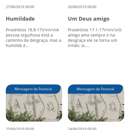
27/06/2019 00:00
26/06/2019 00:00
Humildade
Um Deus amigo
Provérbios 18.8-17\r\n\r\nA
Provérbios 17.1-17\r\n\r\nO
pessoa orgulhosa está a
amigo ama sempre e na
caminho da desgraça, mas a
desgraça ele se torna um
humilde é...
irmão. (v....
Leia mais
Leia mais
Mensagem da Pastoral
Mensagem da Pastoral
25/06/2019 00:00
24/06/2019 00:00