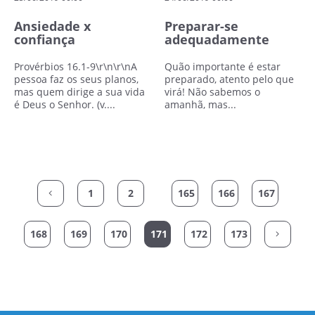
Ansiedade x
Preparar-se
confiança
adequadamente
Provérbios 16.1-9\r\n\r\nA
Quão importante é estar
pessoa faz os seus planos,
preparado, atento pelo que
mas quem dirige a sua vida
virá! Não sabemos o
é Deus o Senhor. (v....
amanhã, mas...
Leia mais
Leia mais
Página Anterior
1
2
165
166
167
Próxim
168
169
170
171
172
173