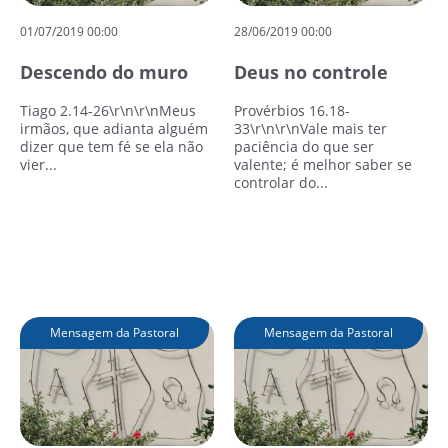
01/07/2019 00:00
28/06/2019 00:00
Descendo do muro
Deus no controle
Tiago 2.14-26\r\n\r\nMeus
Provérbios 16.18-
irmãos, que adianta alguém
33\r\n\r\nVale mais ter
dizer que tem fé se ela não
paciência do que ser
vier...
valente; é melhor saber se
controlar do...
Leia mais
Leia mais
Mensagem da Pastoral
Mensagem da Pastoral