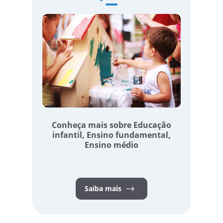
Conheça mais sobre Educação
infantil, Ensino fundamental,
I
Ensino médio
f
Saiba mais