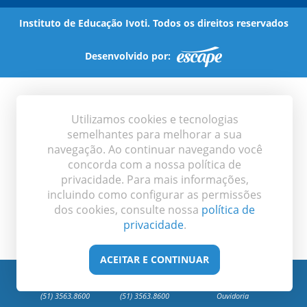
Instituto de Educação Ivoti. Todos os direitos reservados
Desenvolvido por:
Utilizamos cookies e tecnologias
semelhantes para melhorar a sua
navegação. Ao continuar navegando você
concorda com a nossa política de
privacidade. Para mais informações,
incluindo como configurar as permissões
dos cookies, consulte nossa
política de
privacidade
.
ACEITAR E CONTINUAR
Entre em contato
Fale com nossa equipe
Envie sua mensagem à
(51) 3563.8600
(51) 3563.8600
Ouvidoria