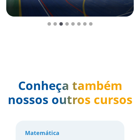
Articular conhecimentos das Ciências da Natureza com o
e/ou sugestões
conhecimento de outras áreas do saber;
Trabalhar em grupo e desenvolver a capacidade de
liderança focada em resultado concreto;
Avaliar situações-problema, através de metodologias
científicas.
SAIBA MAIS
Envie comentários
e/ou sugestões
Conheça também
nossos outros cursos
Matemática