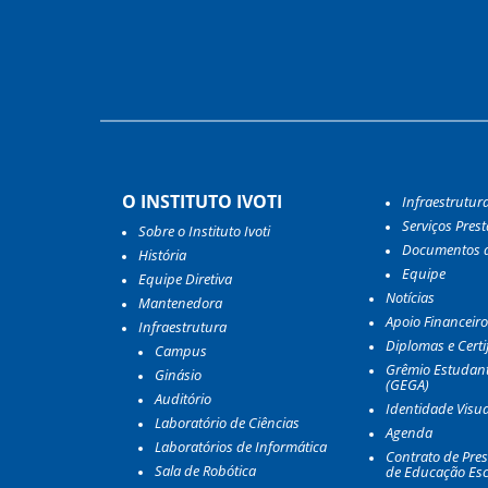
O INSTITUTO IVOTI
Infraestrutur
Serviços Pres
Sobre o Instituto Ivoti
Documentos d
História
Equipe
Equipe Diretiva
Notícias
Mantenedora
Apoio Financeiro
Infraestrutura
Diplomas e Certi
Campus
Grêmio Estudant
Ginásio
(GEGA)
Auditório
Identidade Visua
Laboratório de Ciências
Agenda
Laboratórios de Informática
Contrato de Pres
Sala de Robótica
de Educação Esc