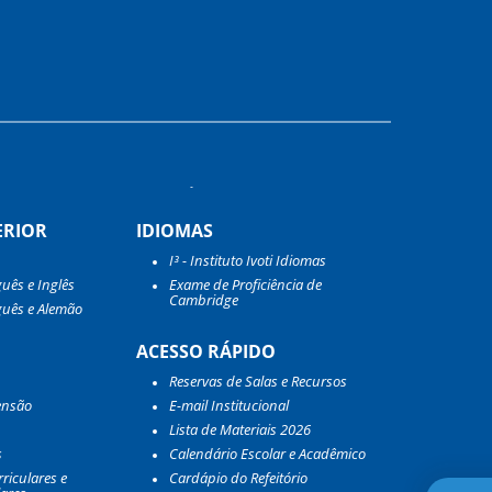
ERIOR
IDIOMAS
I³ - Instituto Ivoti Idiomas
guês e Inglês
Exame de Proficiência de
Cambridge
guês e Alemão
ACESSO RÁPIDO
Reservas de Salas e Recursos
ensão
E-mail Institucional
Lista de Materiais 2026
s
Calendário Escolar e Acadêmico
riculares e
Cardápio do Refeitório