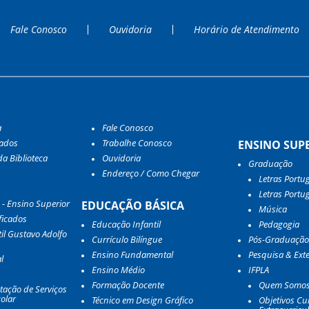
Fale Conosco
Ouvidoria
Horário de Atendimento
a
Fale Conosco
tados
Trabalhe Conosco
ENSINO SUP
a Biblioteca
Ouvidoria
Graduação
Endereço / Como Chegar
Letras Portu
Letras Portu
 - Ensino Superior
EDUCAÇÃO BÁSICA
Música
ficados
Educação Infantil
Pedagogia
il Gustavo Adolfo
Currículo Bilíngue
Pós-Graduação
Ensino Fundamental
Pesquisa & Ext
l
Ensino Médio
IFPLA
Formação Docente
Quem Somo
tação de Serviços
olar
Técnico em Design Gráfico
Objetivos Cur