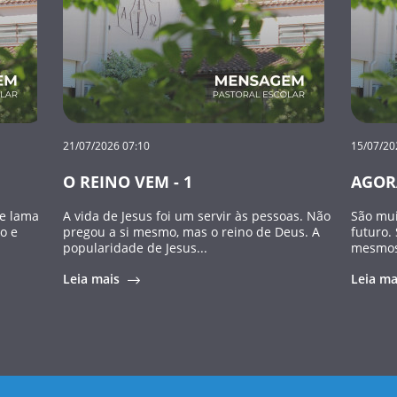
21/07/2026 07:10
15/07/20
O REINO VEM - 1
AGOR
de lama
A vida de Jesus foi um servir às pessoas. Não
São mui
o e
pregou a si mesmo, mas o reino de Deus. A
futuro.
popularidade de Jesus...
mesmos 
Leia mais
Leia m