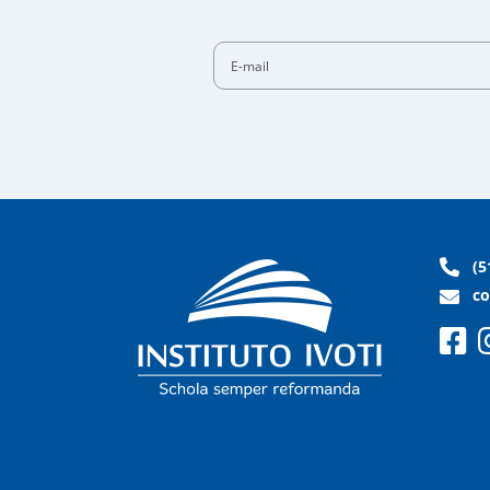
E-mail
(5
co