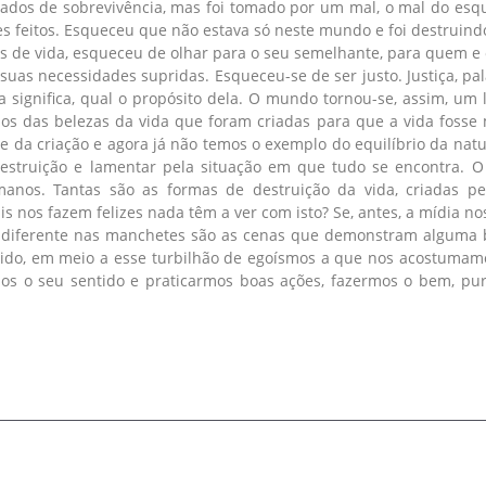
iados de sobrevivência, mas foi tomado por um mal, o mal do es
es feitos. Esqueceu que não estava só neste mundo e foi destruindo
s de vida, esqueceu de olhar para o seu semelhante, para quem e
suas necessidades supridas. Esqueceu-se de ser justo. Justiça, 
 significa, qual o propósito dela. O mundo tornou-se, assim, um 
s das belezas da vida que foram criadas para que a vida fosse ma
 da criação e agora já não temos o exemplo do equilíbrio da nat
destruição e lamentar pela situação em que tudo se encontra. O
umanos. Tantas são as formas de destruição da vida, criadas 
s nos fazem felizes nada têm a ver com isto? Se, antes, a mídia no
é diferente nas manchetes são as cenas que demonstram alguma b
ido, em meio a esse turbilhão de egoísmos a que nos acostumamos,
mos o seu sentido e praticarmos boas ações, fazermos o bem, pu