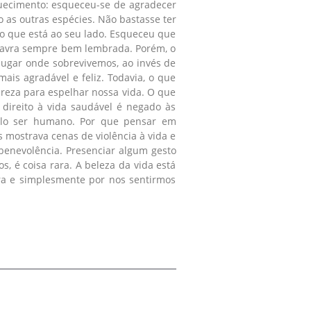
quecimento: esqueceu-se de agradecer
 as outras espécies. Não bastasse ter
 o que está ao seu lado. Esqueceu que
palavra sempre bem lembrada. Porém, o
lugar onde sobrevivemos, ao invés de
is agradável e feliz. Todavia, o que
ureza para espelhar nossa vida. O que
 direito à vida saudável é negado às
pelo ser humano. Por que pensar em
s mostrava cenas de violência à vida e
enevolência. Presenciar algum gesto
 é coisa rara. A beleza da vida está
ra e simplesmente por nos sentirmos